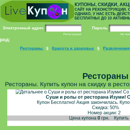
КУПОНЫ, СКИДКИ, АКЦ
САЙТ НА РЕКОНСТРУКЦИИ. О
ОДНАКО, У НАС ЕСТЬ ДЕЙС
БЕСПЛАТНЫ! ДО 10 АКТИВН
Электронный адрес
Пароль
Регистрация
Не по
род:
Рестораны
§
Красота и здоровье
§
Развлечени
Рестораны
Рестораны. Купить купон на скидку в ресто
Суши и ролы от ресторана Изуми! С
Купон Бесплатно! Акция закончилась. Купо
Скидка: 50%
Номер акции: 2
Цена купона
0
грн.
Купить